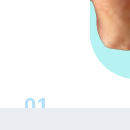
事 務 所 概 要